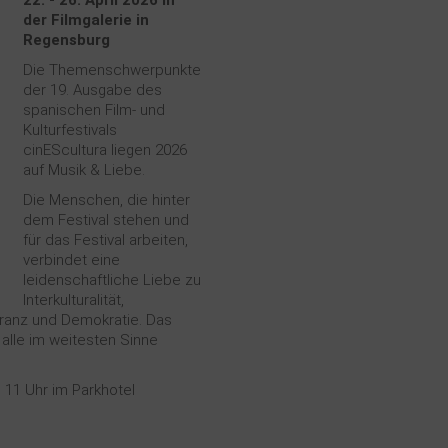
22. - 26. April 2026 in
der Filmgalerie in
Regensburg
Die Themenschwerpunkte
der 19. Ausgabe des
spanischen Film- und
Kulturfestivals
cinEScultura liegen 2026
auf Musik & Liebe.
Die Menschen, die hinter
dem Festival stehen und
für das Festival arbeiten,
verbindet eine
leidenschaftliche Liebe zu
Interkulturalität,
leranz und Demokratie. Das
 alle im weitesten Sinne
 11 Uhr im Parkhotel