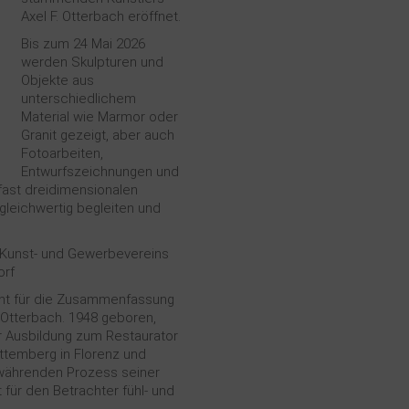
Axel F. Otterbach eröffnet.
Bis zum 24 Mai 2026
werden Skulpturen und
Objekte aus
unterschiedlichem
Material wie Marmor oder
Granit gezeigt, aber auch
Fotoarbeiten,
Entwurfszeichnungen und
fast dreidimensionalen
 gleichwertig begleiten und
s Kunst- und Gewerbevereins
orf
teht für die Zusammenfassung
 Otterbach. 1948 geboren,
r Ausbildung zum Restaurator
ttemberg in Florenz und
ortwährenden Prozess seiner
für den Betrachter fühl- und