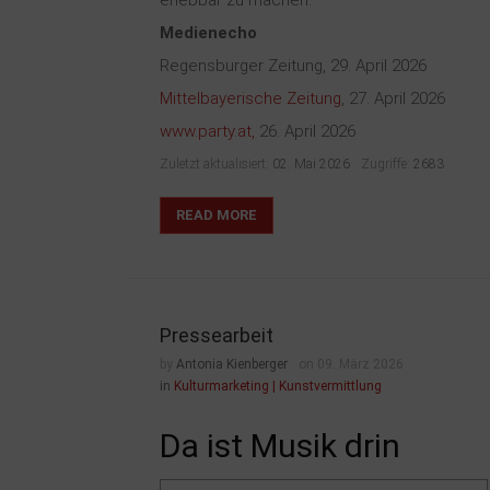
erlebbar zu machen.
Medienecho
Regensburger Zeitung, 29. April 2026
Mittelbayerische Zeitung
, 27. April 2026
www.party.at,
26. April 2026
Zuletzt aktualisiert:
02. Mai 2026
Zugriffe:
2683
READ MORE
Pressearbeit
by
Antonia Kienberger
on 09. März 2026
in
Kulturmarketing | Kunstvermittlung
Da ist Musik drin