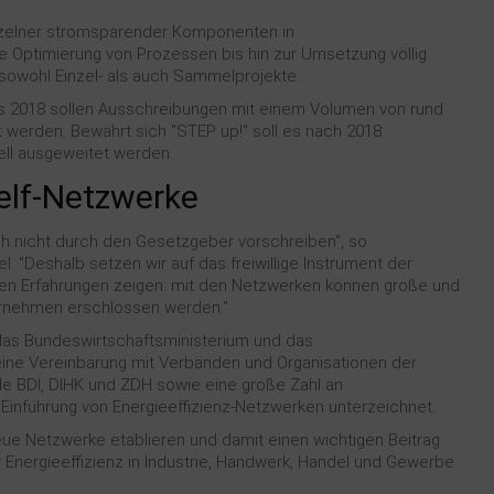
elner stromsparender Komponenten in
 Optimierung von Prozessen bis hin zur Umsetzung völlig
sowohl Einzel- als auch Sammelprojekte.
Bis 2018 sollen Ausschreibungen mit einem Volumen von rund
 werden. Bewährt sich "STEP up!" soll es nach 2018
uell ausgeweitet werden.
self-Netzwerke
sich nicht durch den Gesetzgeber vorschreiben", so
. "Deshalb setzen wir auf das freiwillige Instrument der
igen Erfahrungen zeigen: mit den Netzwerken können große und
ternehmen erschlossen werden."
as Bundeswirtschaftsministerium und das
ne Vereinbarung mit Verbänden und Organisationen der
de BDI, DIHK und ZDH sowie eine große Zahl an
inführung von Energieeffizienz-Netzwerken unterzeichnet.
ue Netzwerke etablieren und damit einen wichtigen Beitrag
 Energieeffizienz in Industrie, Handwerk, Handel und Gewerbe