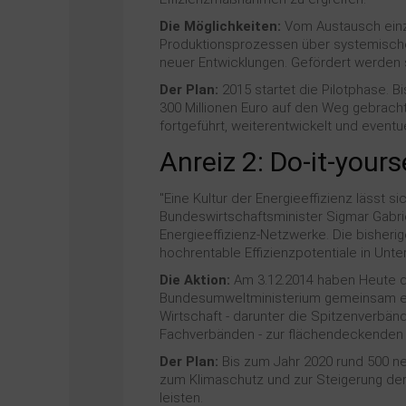
Die Möglichkeiten:
Vom Austausch einz
Produktionsprozessen über systemische
neuer Entwicklungen. Gefördert werden 
Der Plan:
2015 startet die Pilotphase. 
300 Millionen Euro auf den Weg gebracht
fortgeführt, weiterentwickelt und event
Anreiz 2: Do-it-your
"Eine Kultur der Energieeffizienz lässt 
Bundeswirtschaftsminister Sigmar Gabriel
Energieeffizienz-Netzwerke. Die bisher
hochrentable Effizienzpotentiale in Un
Die Aktion:
Am 3.12.2014 haben Heute d
Bundesumweltministerium gemeinsam ei
Wirtschaft - darunter die Spitzenverbän
Fachverbänden - zur flächendeckenden E
Der Plan:
Bis zum Jahr 2020 rund 500 ne
zum Klimaschutz und zur Steigerung der
leisten.