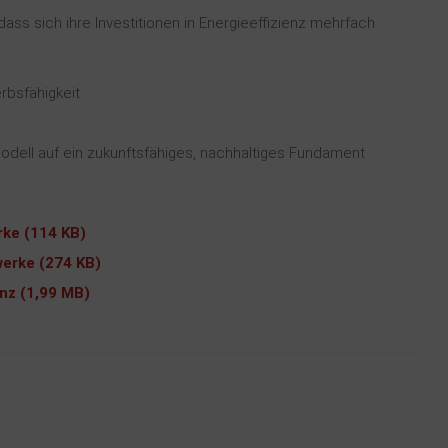
ss sich ihre Investitionen in Energieeffizienz mehrfach
rbsfähigkeit
dell auf ein zukunftsfähiges, nachhaltiges Fundament
rke (114 KB)
erke (274 KB)
enz (1,99 MB)