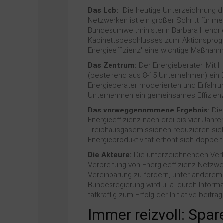
Das Lob:
"Die heutige Unterzeichnung der
Netzwerken ist ein großer Schritt für m
Bundesumweltministerin Barbara Hendric
Kabinettsbeschlusses zum 'Aktionsprog
Energieeffizienz' eine wichtige Maßnahm
Das Zentrum:
Der Energieberater. Mit H
(bestehend aus 8-15 Unternehmen) ein E
Energieberater moderierten und Erfahr
Unternehmen ein gemeinsames Effizienzzi
Das vorweggenommene Ergebnis:
Die
Energieeffizienz nach drei bis vier Jahr
Treibhausgasemissionen reduzieren sic
Energieproduktivität erhöht sich doppel
Die Akteure:
Die unterzeichnenden Verb
Verbreitung von Energieeffizienz-Netzw
Vereinbarung zu fördern, unter anderem 
Bundesregierung wird u. a. durch Inform
tatkräftig zum Erfolg der Initiative beitrag
Immer reizvoll: Spar