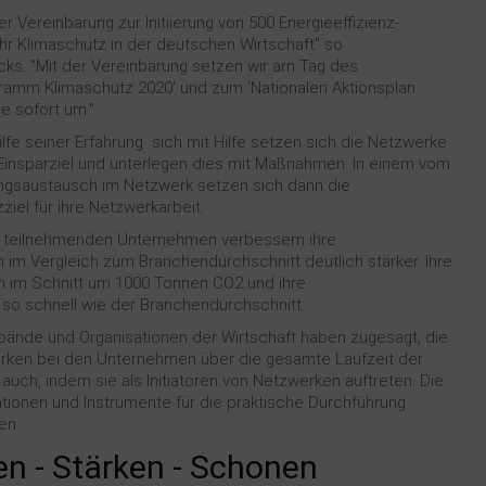
 Vereinbarung zur Initiierung von 500 Energieeffizienz-
ehr Klimaschutz in der deutschen Wirtschaft" so
ks. "Mit der Vereinbarung setzen wir am Tag des
ramm Klimaschutz 2020' und zum 'Nationalen Aktionsplan
e sofort um."
ilfe seiner Erfahrung sich mit Hilfe setzen sich die Netzwerke
insparziel und unterlegen dies mit Maßnahmen. In einem vom
ungsaustausch im Netzwerk setzen sich dann die
el für ihre Netzwerkarbeit.
 teilnehmenden Unternehmen verbessern ihre
en im Vergleich zum Branchendurchschnitt deutlich stärker. Ihre
h im Schnitt um 1000 Tonnen CO2 und ihre
t so schnell wie der Branchendurchschnitt.
ände und Organisationen der Wirtschaft haben zugesagt, die
erken bei den Unternehmen über die gesamte Laufzeit der
auch, indem sie als Initiatoren von Netzwerken auftreten. Die
ationen und Instrumente für die praktische Durchführung
en.
en - Stärken - Schonen