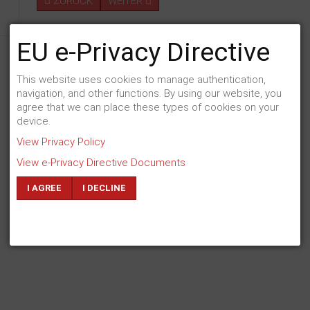
ZURÜCK
WEITER
EU e-Privacy Directive
This website uses cookies to manage authentication,
navigation, and other functions. By using our website, you
agree that we can place these types of cookies on your
device.
View Privacy Policy
View e-Privacy Directive Documents
I AGREE
I DECLINE